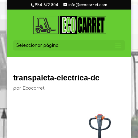
954 672 804
info@ecocarret.com
Seleccionar página
transpaleta-electrica-dc
por
Ecocarret