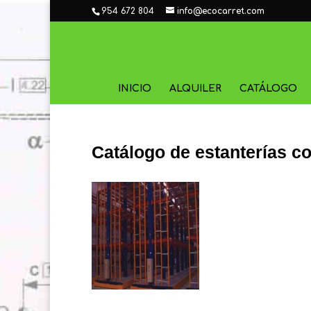
954 672 804
info@ecocarret.com
INICIO
ALQUILER
CATÁLOGO
Catálogo de estanterías c