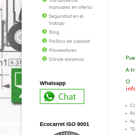
Transpaletas
manuales en oferta
Seguridad en el
trabajo
Blog
Política de calidad
Proveedores
Pue
Dónde estamos
A t
O 
Whatsapp
in
Ca
Ro
Ap
Ecocarret ISO 9001
*G