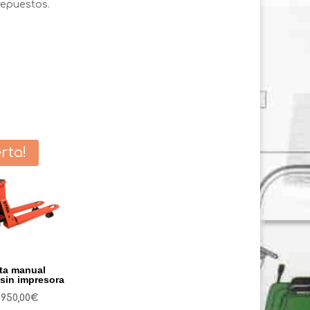
repuestos.
rta!
ta manual
sin impresora
El
El
950,00
€