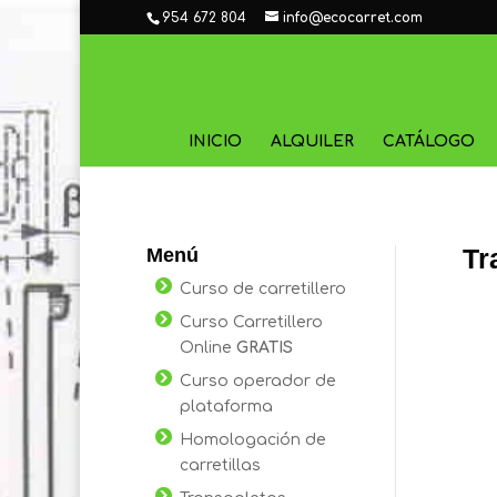
954 672 804
info@ecocarret.com
INICIO
ALQUILER
CATÁLOGO
Tr
Menú
Curso de carretillero
Curso Carretillero
Online
GRATIS
Curso operador de
plataforma
Homologación de
carretillas