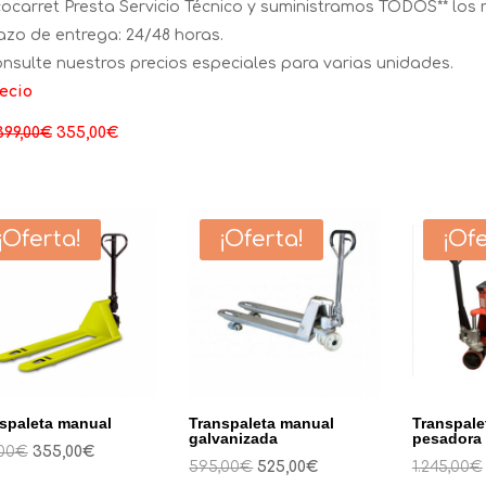
ocarret Presta Servicio Técnico y suministramos TODOS** los 
azo de entrega: 24/48 horas.
nsulte nuestros precios especiales para varias unidades.
ecio
El
El
399,00
€
355,00
€
precio
precio
original
actual
era:
es:
¡Oferta!
¡Oferta!
¡Ofe
399,00€.
355,00€.
spaleta manual
Transpaleta manual
Transpale
galvanizada
pesadora 
El
El
00
€
355,00
€
El
El
595,00
€
525,00
€
1.245,00
€
precio
precio